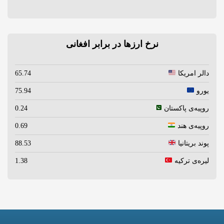
نرخ ارزها در برابر افغانی
دالر امریکا
65.74
یورو
75.94
روپیه‌ی پاکستان
0.24
روپیه‌ی هند
0.69
پوند بریتانیا
88.53
لیره‌ی ترکیه
1.38