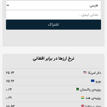
اشتراک
نرخ ارزها در برابر افغانی
دالر امریکا
65.74
یورو
75.94
روپیه‌ی پاکستان
0.24
روپیه‌ی هند
0.69
پوند بریتانیا
88.53