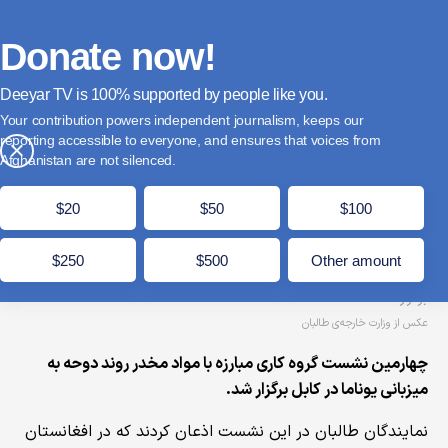
فارسی
Donate
English
Français
Donate now!
Deeyar TV is
supported by people like you.
چهارمین نشست گروه کاری مبارزه با مواد مخدر روند
Your contribution powers independent journalism, keeps our
دوحه در کابل برگزار شد
reporting accessible to everyone, and ensures that voices from
×
Afghanistan are not silenced.
دلو 15, 1404
مدت زمان مطالعه: 1 دقیقه
$20
$50
$100
$250
$500
Other amount
عکس از وزارت خارجه‌ی طالبان
چهارمین نشست گروه کاری مبارزه با مواد مخدر روند دوحه به
میزبانی یوناما در کابل برگزار شد.
نمایندگان طالبان در این نشست اذعان کردند که در افغانستان