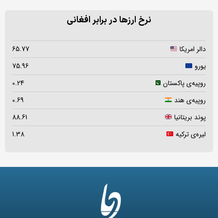
نرخ ارزها در برابر افغانی
دالر امریکا
65.77
یورو
75.96
روپیه‌ی پاکستان
0.24
روپیه‌ی هند
0.69
پوند بریتانیا
88.61
لیره‌ی ترکیه
1.38